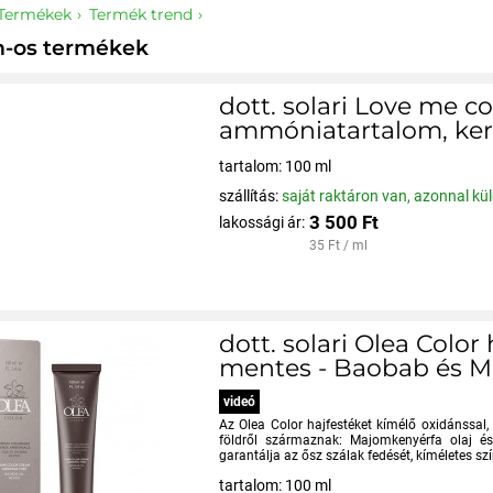
Termékek
Termék trend
n-os termékek
dott. solari Love me c
ammóniatartalom, kerat
tartalom: 100 ml
szállítás:
saját raktáron van, azonnal kü
3 500 Ft
lakossági ár:
35 Ft / ml
dott. solari Olea Col
mentes - Baobab és Mo
videó
Az Olea Color hajfestéket kímélő oxidánssal,
földről származnak: Majomkenyérfa olaj é
garantálja az ősz szálak fedését, kíméletes szí
tartalom: 100 ml