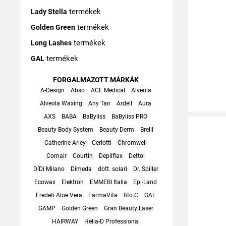
termékek
Lady Stella
termékek
Golden Green
termékek
Long Lashes
termékek
GAL
FORGALMAZOTT MÁRKÁK
A-Design
Abso
ACE Medical
Alveola
Alveola Waxing
Any Tan
Ardell
Aura
AXS
BABA
BaByliss
BaByliss PRO
Beauty Body System
Beauty Derm
Brelil
Catherine Arley
Ceriotti
Chromwell
Comair
Courtin
Depilflax
Dettol
DíDí Milano
Dimeda
dott. solari
Dr. Spiller
Ecowax
Elektron
EMMEBI Italia
Epi-Land
Eredeti Aloe Vera
FarmaVita
fito.C
GAL
GAMP
Golden Green
Gran Beauty Laser
HAIRWAY
Helia-D Professional