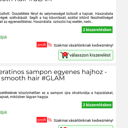
ított. Összetétele fényt és selymességet biztosít a hajnak. Használata
ek szétválását. Segíti a haj kibontását, ezáltal kitűnő fésülhetőséget
jat az egyenesítéshez. Használata: szöszös haj esetén, nedv...
2 kiszerelésben
ldjük
Szakmai vásárlóinknak kedvezmény!
válasszon kiszerelést
 keratinos sampon egyenes hajhoz -
o smooth hair #GLAM
szetételének köszönhetően ez a sampon újra strukturálja a hajszálakat,
hajnak, miközben lágyan hagyja.
2 kiszerelésben
ldjük
Szakmai vásárlóinknak kedvezmény!