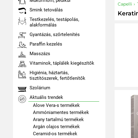
Műkörmöm, pedikűr
Capelli
Smink tetoválás
Kerati
Testkezelés, testápolás,
alakformálás
Gyantázás, szőrtelenítés
Paraffin kezelés
Masszázs
Vitaminok, táplálék kiegészítők
Higiénia, háztartás,
tisztítószerek, fertőtlenítők
Szolárium
Aktuális trendek
Alove Vera-s termékek
Ammóniamentes termékek
Arany tartalmú termékek
Argán olajos termékek
Ceramid-os termékek