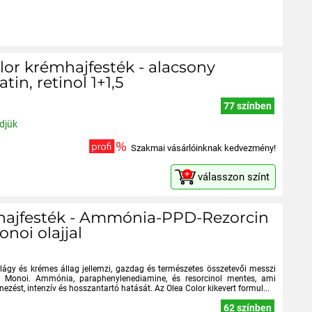
olor krémhajfesték - alacsony
in, retinol 1+1,5
77 színben
ldjük
Szakmai vásárlóinknak kedvezmény!
válasszon színt
or hajfesték - Ammónia-PPD-Rezorcin
noi olajjal
 lágy és krémes állag jellemzi, gazdag és természetes összetevői messzi
s Monoi. Ammónia, paraphenylenediamine, és resorcinol mentes, ami
nezést, intenzív és hosszantartó hatását. Az Olea Color kikevert formul...
62 színben