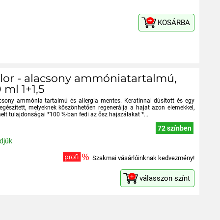
KOSÁRBA
olor - alacsony ammóniatartalmú,
 ml 1+1,5
csony ammónia tartalmú és allergia mentes. Keratinnal dúsított és egy
egészített, melyeknek köszönhetően regenerálja a hajat azon elemekkel,
melt tulajdonságai *100 %-ban fedi az ősz hajszálakat *...
72 színben
ldjük
Szakmai vásárlóinknak kedvezmény!
válasszon színt