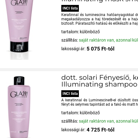
INCI lista
Keratinnal és luminescina hatóanyagokkal dús
megakadályozza a haj töredezését és a hajvég
biztosít. Párataszító hatású és előkészíti a ha
tartalom: különböző
szállítás:
saját raktáron van, azonnal kü
5 075 Ft-tól
lakossági ár:
dott. solari Fényesíő,
Illuminating shampo
INCI lista
A keratinnal és Luminescine®-el dúsított ös
fényt és selymes tapintást ad a fakó és matt 
tartalom: különböző
szállítás:
saját raktáron van, azonnal kü
4 725 Ft-tól
lakossági ár: