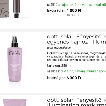
szállítás:
saját raktáron van, azonnal kü
4 000 Ft
lakossági ár:
40 Ft / ml
dott. solari Fényesítő,
egyenes hajhoz - Ill
több kiszerelésben
Előkészíti a hajat a vasaláshoz, megkönnyíti 
visszaadja a hajnak a selymességét és a ra
szárítás előtt kell felvinni a hajra, nem kell leöb
tartalom: 250 ml
szállítás:
raktáron, néhány munkanapos 
6 300 Ft
lakossági ár:
dott. solari Fényesítő
Illuminating mask sm