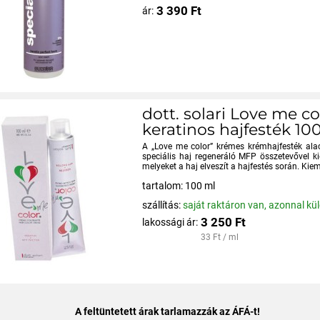
3 390 Ft
ár:
dott. solari Love me c
keratinos hajfesték 100
A „Love me color” krémes krémhajfesték ala
speciális haj regeneráló MFP összetevővel ki
melyeket a haj elveszít a hajfestés során. Kie
tartalom: 100 ml
szállítás:
saját raktáron van, azonnal kü
3 250 Ft
lakossági ár:
33 Ft / ml
A feltüntetett árak tarlamazzák az ÁFÁ-t!