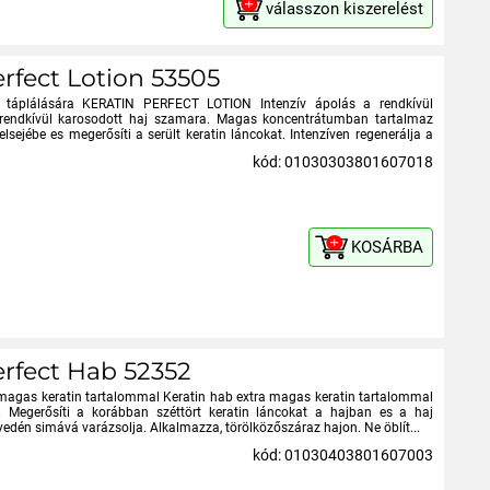
válasszon kiszerelést
rfect Lotion 53505
ra, táplálására KERATIN PERFECT LOTION Intenzív ápolás a rendkívül
 rendkívül karosodott haj szamara. Magas koncentrátumban tartalmaz
lsejébe es megerősíti a serült keratin láncokat. Intenzíven regenerálja a
kód: 01030303801607018
KOSÁRBA
erfect Hab 52352
agas keratin tartalommal Keratin hab extra magas keratin tartalommal
ra. Megerősíti a korábban széttört keratin láncokat a hajban es a haj
nyedén simává varázsolja. Alkalmazza, törölközőszáraz hajon. Ne öblít...
kód: 01030403801607003