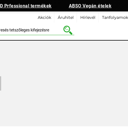
Prfessional termékek
ABSO Vegán ételek
Akciók
Áruhitel
Hírlevél
Tanfolyamok