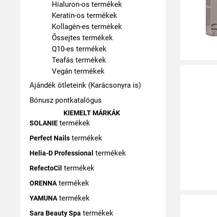
Hialuron-os termékek
Keratin-os termékek
Kollagén-es termékek
Őssejtes termékek
Q10-es termékek
Teafás termékek
Vegán termékek
Ajándék ötleteink (Karácsonyra is)
Bónusz pontkatalógus
KIEMELT MÁRKÁK
termékek
SOLANIE
termékek
Perfect Nails
termékek
Helia-D Professional
termékek
RefectoCil
termékek
ORENNA
termékek
YAMUNA
termékek
Sara Beauty Spa