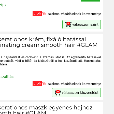
ldjük
Szakmai vásárlóinknak kedvezmény!
válasszon színt
 kerationos krém, fixáló hatással
uminating cream smooth hair #GLAM
a hajszárítást és csökkenti a szárítási időt is. Az egyenesítő hatásával
gyogását, védi a hőtől és kiküszöböli a haj kiszáradását. Használata:
líteni.
szállítás
Szakmai vásárlóinknak kedvezmény!
válasszon kiszerelést
, kerationos maszk egyenes hajhoz -
ooth hair #GLAM