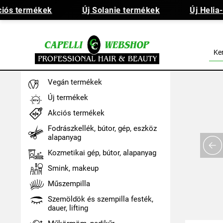
s termékek
Új Solanie termékek
Új Helia-D 
Vegán termékek
Új termékek
Akciós termékek
Fodrászkellék, bútor, gép, eszköz
alapanyag
Kozmetikai gép, bútor, alapanyag
Smink, makeup
Műszempilla
Szemöldök és szempilla festék,
dauer, lifting