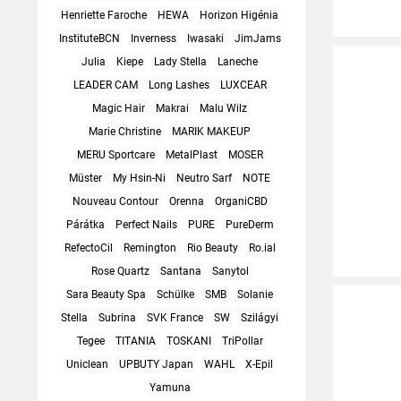
Henriette Faroche
HEWA
Horizon Higénia
InstituteBCN
Inverness
Iwasaki
JimJams
Julia
Kiepe
Lady Stella
Laneche
LEADER CAM
Long Lashes
LUXCEAR
Magic Hair
Makrai
Malu Wilz
Marie Christine
MARIK MAKEUP
MERU Sportcare
MetalPlast
MOSER
Müster
My Hsin-Ni
Neutro Sarf
NOTE
Nouveau Contour
Orenna
OrganiCBD
Párátka
Perfect Nails
PURE
PureDerm
RefectoCil
Remington
Rio Beauty
Ro.ial
Rose Quartz
Santana
Sanytol
Sara Beauty Spa
Schülke
SMB
Solanie
Stella
Subrina
SVK France
SW
Szilágyi
Tegee
TITANIA
TOSKANI
TriPollar
Uniclean
UPBUTY Japan
WAHL
X-Epil
Yamuna