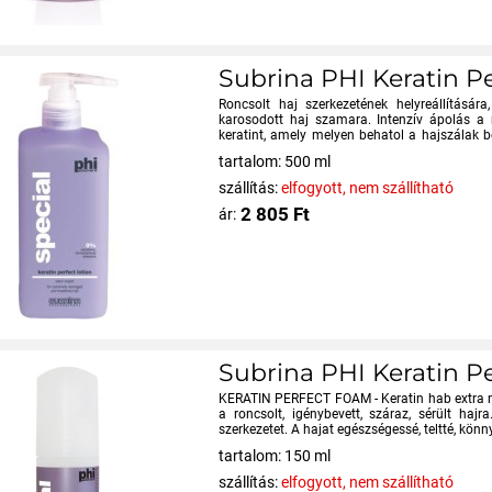
Subrina PHI Keratin Pe
Roncsolt haj szerkezetének helyreállításá
karosodott haj szamara. Intenzív ápolás a
keratint, amely melyen behatol a hajszálak be
sérü...
tartalom: 500 ml
szállítás:
elfogyott, nem szállítható
2 805 Ft
ár:
Subrina PHI Keratin P
KERATIN PERFECT FOAM - Keratin hab extra m
a roncsolt, igénybevett, száraz, sérült haj
szerkezetet. A hajat egészségessé, teltté, kön
tartalom: 150 ml
szállítás:
elfogyott, nem szállítható