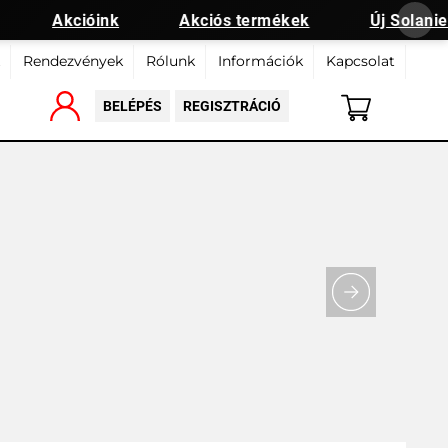
Akcióink
Akciós termékek
Új Solanie t
Rendezvények
Rólunk
Információk
Kapcsolat
BELÉPÉS
REGISZTRÁCIÓ