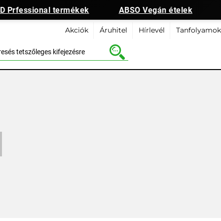
 Prfessional termékek
ABSO Vegán ételek
Akciók
Áruhitel
Hírlevél
Tanfolyamok