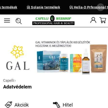
s termékek
Új Solanie termékek
Új Helia-D Prfessional
Capelli
Adatvédelem
Akciók
Hitel