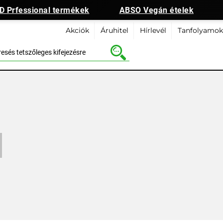
 Prfessional termékek
ABSO Vegán ételek
Akciók
Áruhitel
Hírlevél
Tanfolyamok