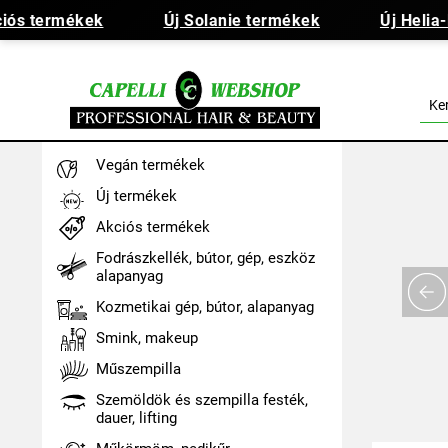
ós termékek
Új Solanie termékek
Új Helia-D
Vegán termékek
Új termékek
Akciós termékek
Fodrászkellék, bútor, gép, eszköz
alapanyag
Kozmetikai gép, bútor, alapanyag
Smink, makeup
Műszempilla
Szemöldök és szempilla festék,
dauer, lifting