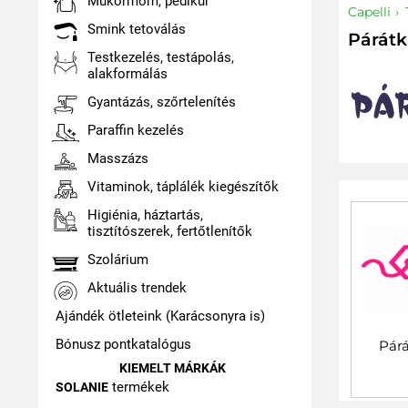
Műkörmöm, pedikűr
Capelli
Smink tetoválás
Párát
Testkezelés, testápolás,
alakformálás
Gyantázás, szőrtelenítés
Paraffin kezelés
Masszázs
Vitaminok, táplálék kiegészítők
Higiénia, háztartás,
tisztítószerek, fertőtlenítők
Szolárium
Aktuális trendek
Ajándék ötleteink (Karácsonyra is)
Bónusz pontkatalógus
Párá
KIEMELT MÁRKÁK
termékek
SOLANIE