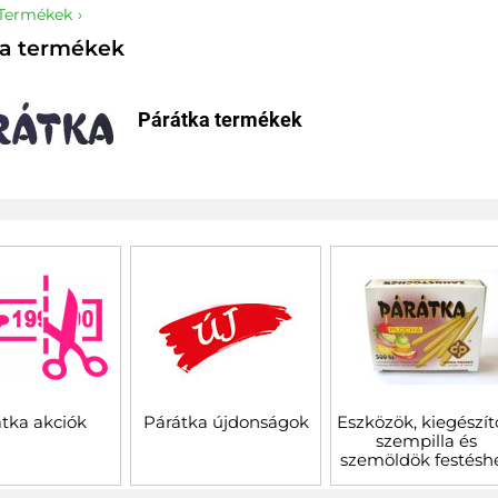
Termékek
ka termékek
Párátka termékek
tka akciók
Párátka újdonságok
Eszközök, kiegészí
szempilla és
szemöldök festésh