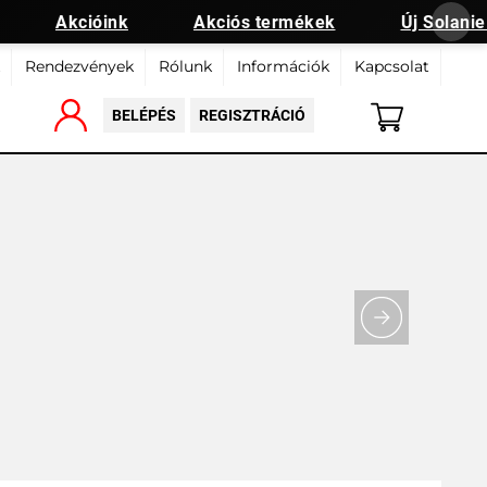
Akcióink
Akciós termékek
Új Solanie 
Rendezvények
Rólunk
Információk
Kapcsolat
BELÉPÉS
REGISZTRÁCIÓ