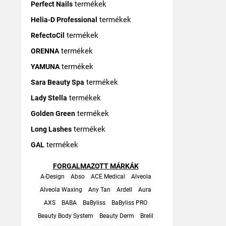
termékek
Perfect Nails
termékek
Helia-D Professional
termékek
RefectoCil
termékek
ORENNA
termékek
YAMUNA
termékek
Sara Beauty Spa
termékek
Lady Stella
termékek
Golden Green
termékek
Long Lashes
termékek
GAL
FORGALMAZOTT MÁRKÁK
A-Design
Abso
ACE Medical
Alveola
Alveola Waxing
Any Tan
Ardell
Aura
AXS
BABA
BaByliss
BaByliss PRO
Beauty Body System
Beauty Derm
Brelil