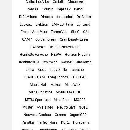
Catherine Arley
Ceriotti
Chromwell
Comair
Courtin
Depilflax
Dettol
DíDí Milano
Dimeda
dott. solari
Dr. Spiller
Ecowax
Elektron
EMMEBI Italia
Epi-Land
Eredeti Aloe Vera
FarmaVita
fito.C
GAL
GAMP
Golden Green
Gran Beauty Laser
HAIRWAY
Helia-D Professional
Henriette Faroche
HEWA
Horizon Higénia
InstituteBCN
Inverness
Iwasaki
JimJams
Julia
Kiepe
Lady Stella
Laneche
LEADER CAM
Long Lashes
LUXCEAR
Magic Hair
Makrai
Malu Wilz
Marie Christine
MARIK MAKEUP
MERU Sportcare
MetalPlast
MOSER
Müster
My Hsin-Ni
Neutro Sarf
NOTE
Nouveau Contour
Orenna
OrganiCBD
Párátka
Perfect Nails
PURE
PureDerm