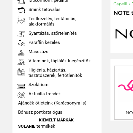
Műkörmöm, pedikűr
Capelli
Smink tetoválás
NOTE 
Testkezelés, testápolás,
alakformálás
Gyantázás, szőrtelenítés
Paraffin kezelés
Masszázs
Vitaminok, táplálék kiegészítők
Higiénia, háztartás,
tisztítószerek, fertőtlenítők
Szolárium
Aktuális trendek
Ajándék ötleteink (Karácsonyra is)
Bónusz pontkatalógus
NO
KIEMELT MÁRKÁK
termékek
SOLANIE