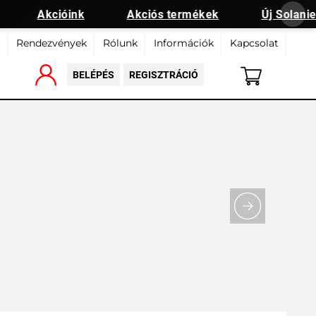
Akcióink
Akciós termékek
Új Solanie 
Rendezvények
Rólunk
Információk
Kapcsolat
BELÉPÉS
REGISZTRÁCIÓ