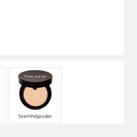
Szemhéjpúder