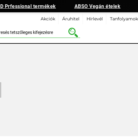
 Prfessional termékek
ABSO Vegán ételek
Akciók
Áruhitel
Hírlevél
Tanfolyamok