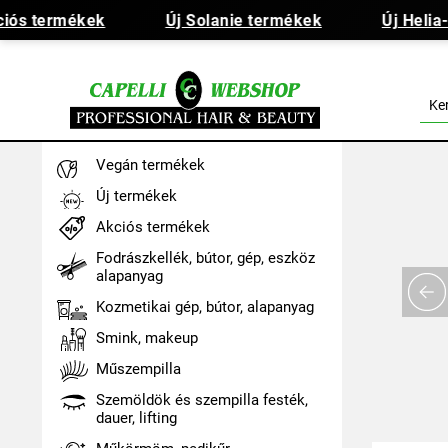
ós termékek
Új Solanie termékek
Új Helia-D
Vegán termékek
Új termékek
Akciós termékek
Fodrászkellék, bútor, gép, eszköz
alapanyag
Kozmetikai gép, bútor, alapanyag
Smink, makeup
Műszempilla
Szemöldök és szempilla festék,
dauer, lifting