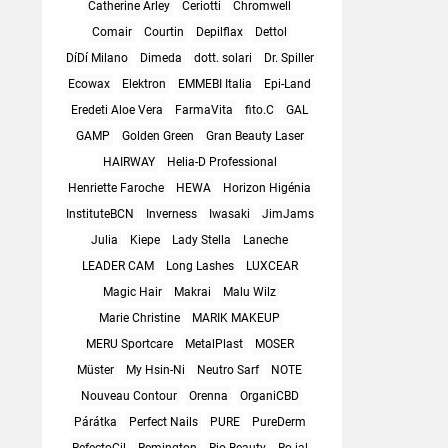
Catherine Arley
Ceriotti
Chromwell
Comair
Courtin
Depilflax
Dettol
DíDí Milano
Dimeda
dott. solari
Dr. Spiller
Ecowax
Elektron
EMMEBI Italia
Epi-Land
Eredeti Aloe Vera
FarmaVita
fito.C
GAL
GAMP
Golden Green
Gran Beauty Laser
HAIRWAY
Helia-D Professional
Henriette Faroche
HEWA
Horizon Higénia
InstituteBCN
Inverness
Iwasaki
JimJams
Julia
Kiepe
Lady Stella
Laneche
LEADER CAM
Long Lashes
LUXCEAR
Magic Hair
Makrai
Malu Wilz
Marie Christine
MARIK MAKEUP
MERU Sportcare
MetalPlast
MOSER
Müster
My Hsin-Ni
Neutro Sarf
NOTE
Nouveau Contour
Orenna
OrganiCBD
Párátka
Perfect Nails
PURE
PureDerm