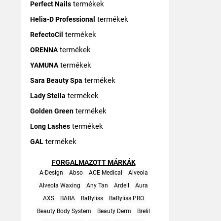
termékek
Perfect Nails
termékek
Helia-D Professional
termékek
RefectoCil
termékek
ORENNA
termékek
YAMUNA
termékek
Sara Beauty Spa
termékek
Lady Stella
termékek
Golden Green
termékek
Long Lashes
termékek
GAL
FORGALMAZOTT MÁRKÁK
A-Design
Abso
ACE Medical
Alveola
Alveola Waxing
Any Tan
Ardell
Aura
AXS
BABA
BaByliss
BaByliss PRO
Beauty Body System
Beauty Derm
Brelil