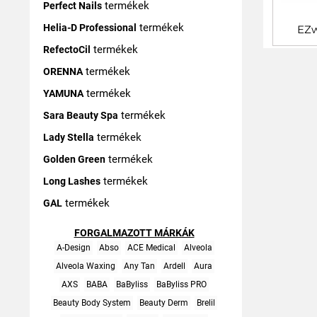
termékek
Perfect Nails
termékek
Helia-D Professional
EZw
termékek
RefectoCil
termékek
ORENNA
termékek
YAMUNA
termékek
Sara Beauty Spa
termékek
Lady Stella
termékek
Golden Green
termékek
Long Lashes
termékek
GAL
FORGALMAZOTT MÁRKÁK
A-Design
Abso
ACE Medical
Alveola
Alveola Waxing
Any Tan
Ardell
Aura
AXS
BABA
BaByliss
BaByliss PRO
Beauty Body System
Beauty Derm
Brelil