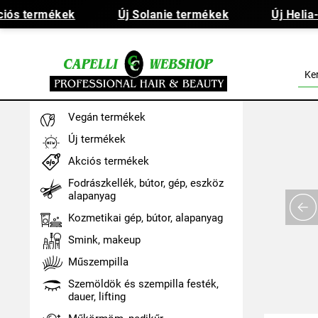
ós termékek
Új Solanie termékek
Új Helia-D
Vegán termékek
Új termékek
Akciós termékek
Fodrászkellék, bútor, gép, eszköz
alapanyag
Kozmetikai gép, bútor, alapanyag
Smink, makeup
Műszempilla
Szemöldök és szempilla festék,
dauer, lifting