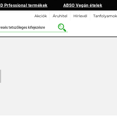
 Prfessional termékek
ABSO Vegán ételek
Akciók
Áruhitel
Hírlevél
Tanfolyamok