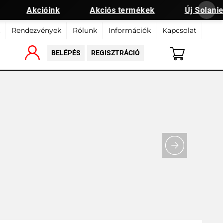
Akcióink
Akciós termékek
Új Solanie 
Rendezvények
Rólunk
Információk
Kapcsolat
BELÉPÉS
REGISZTRÁCIÓ