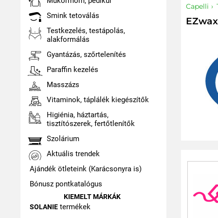
Műkörmöm, pedikűr
Capelli
Smink tetoválás
EZwax
Testkezelés, testápolás,
alakformálás
Gyantázás, szőrtelenítés
Paraffin kezelés
Masszázs
Vitaminok, táplálék kiegészítők
Higiénia, háztartás,
tisztítószerek, fertőtlenítők
Szolárium
Aktuális trendek
Ajándék ötleteink (Karácsonyra is)
Bónusz pontkatalógus
KIEMELT MÁRKÁK
termékek
SOLANIE