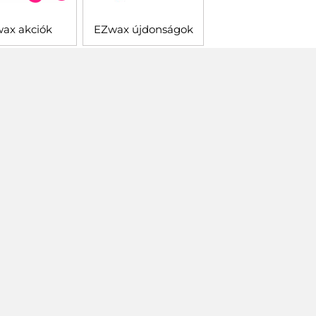
ax akciók
EZwax újdonságok