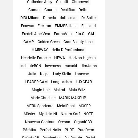
Catherine Arley
Ceriotti
Chromwell
Comair
Courtin
Depilflax
Dettol
DíDí Milano
Dimeda
dott. solari
Dr. Spiller
Ecowax
Elektron
EMMEBI Italia
Epi-Land
Eredeti Aloe Vera
FarmaVita
fito.C
GAL
GAMP
Golden Green
Gran Beauty Laser
HAIRWAY
Helia-D Professional
Henriette Faroche
HEWA
Horizon Higénia
InstituteBCN
Inverness
Iwasaki
JimJams
Julia
Kiepe
Lady Stella
Laneche
LEADER CAM
Long Lashes
LUXCEAR
Magic Hair
Makrai
Malu Wilz
Marie Christine
MARIK MAKEUP
MERU Sportcare
MetalPlast
MOSER
Müster
My Hsin-Ni
Neutro Sarf
NOTE
Nouveau Contour
Orenna
OrganiCBD
Párátka
Perfect Nails
PURE
PureDerm