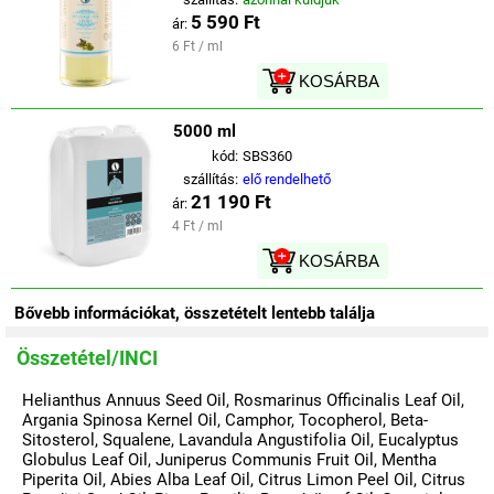
5 590 Ft
ár:
6 Ft / ml
KOSÁRBA
5000 ml
kód:
SBS360
szállítás:
elő rendelhető
21 190 Ft
ár:
4 Ft / ml
KOSÁRBA
Bővebb információkat, összetételt lentebb találja
Összetétel/INCI
Helianthus Annuus Seed Oil, Rosmarinus Officinalis Leaf Oil,
Argania Spinosa Kernel Oil, Camphor, Tocopherol, Beta-
Sitosterol, Squalene, Lavandula Angustifolia Oil, Eucalyptus
Globulus Leaf Oil, Juniperus Communis Fruit Oil, Mentha
Piperita Oil, Abies Alba Leaf Oil, Citrus Limon Peel Oil, Citrus