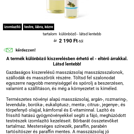
izomlazító
testre, lábra, kézre
tartalom
különböző - látsd lentebb
2 190 Ft
ár
-tól
kérdezzen!
A termék különböző kiszerelésben érhető el - eltérő árrakkal.
Látsd lentebb!
Gazdaságos kiszerelésű masszázsolaj masszázsszalonok,
szállodák és masszőrök részére. Töltsd fel szalonodat
egyszerre nagyobb mennyiséggel és spórolj a beszerzésen,
valamint a szállításon, és még a környezetet is kíméled.
Természetes növényi alapú masszázsolaj, argán-, rozmaring-,
levendula-, boróka-, eukaliptusz-, menta-, citrus-, jegenye-, és
törpefenyő olajjal, kámforral és E-vitaminnal. Lazító és
frissítő hatású gyógynövényekkel segíti a fájó, meghúzódott
testrészek izomlazító kezeléseit. Bőrbarát összetevőket
tartalmaz. Mesterséges színezék, paraffin, parabén
tartósítószer és paraffin mentes. A masszázsolaj jó