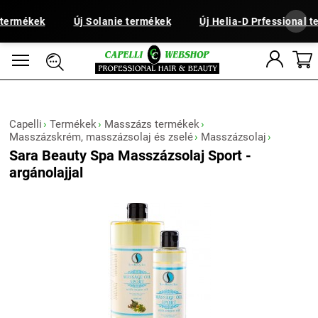
ermékek
Új Solanie termékek
Új Helia-D Prfessional te
Capelli
Termékek
Masszázs termékek
Masszázskrém, masszázsolaj és zselé
Masszázsolaj
Sara Beauty Spa Masszázsolaj Sport -
argánolajjal