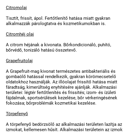
Citromolaj
Tisztít, frissít, ápol. Fertőtlenítő hatása miatt gyakran
alkalmazzák párologtatva és kozmetikumokban is.
Citromhéj olaj
A citrom héjának a kivonata. Bőrkondicionáló, puhító,
bőrvédő, tonizáló hatású összetevő.
Grapefruitolaj
A Grapefruit-mag kivonat természetes antibakteriális és
gombaölő hatással rendelkezik, gyakran körömecsetelő
oldatokhoz használják. Az illóolajat frissítő hatása miatt
fáradtság, kimerültség enyhítésére ajánlják. Alkalmazási
területei: légtér fertőtlenítés és frissítés; izom- és ízületi
fájdalmak, sportsérülések kezelése, bőr vérkeringésének
fokozása; bőrproblémák kozmetikai kezelése.
Törpefenyő
A törpefenyő bedörzsölő az alkalmazási területen lazítja az
izmokat, kellemesen hűsít. Alkalmazási területein az izmok