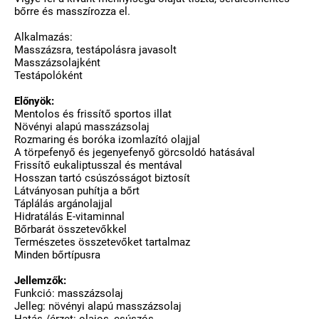
bőrre és masszírozza el.
Alkalmazás:
Masszázsra, testápolásra javasolt
Masszázsolajként
Testápolóként
Előnyök:
Mentolos és frissítő sportos illat
Növényi alapú masszázsolaj
Rozmaring és boróka izomlazító olajjal
A törpefenyő és jegenyefenyő görcsoldó hatásával
Frissítő eukaliptusszal és mentával
Hosszan tartó csúszósságot biztosít
Látványosan puhítja a bőrt
Táplálás argánolajjal
Hidratálás E-vitaminnal
Bőrbarát összetevőkkel
Természetes összetevőket tartalmaz
Minden bőrtípusra
Jellemzők:
Funkció: masszázsolaj
Jelleg: növényi alapú masszázsolaj