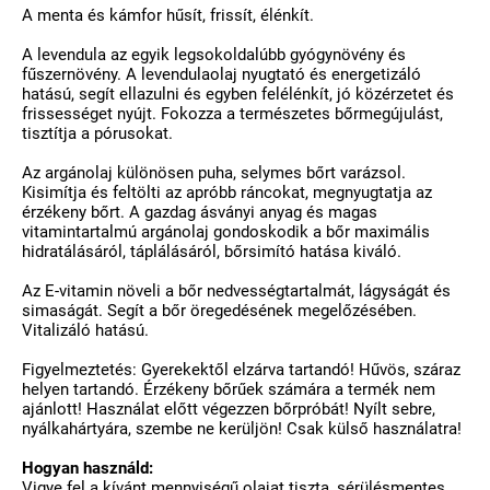
A menta és kámfor hűsít, frissít, élénkít.
A levendula az egyik legsokoldalúbb gyógynövény és
fűszernövény. A levendulaolaj nyugtató és energetizáló
hatású, segít ellazulni és egyben felélénkít, jó közérzetet és
frissességet nyújt. Fokozza a természetes bőrmegújulást,
tisztítja a pórusokat.
Az argánolaj különösen puha, selymes bőrt varázsol.
Kisimítja és feltölti az apróbb ráncokat, megnyugtatja az
érzékeny bőrt. A gazdag ásványi anyag és magas
vitamintartalmú argánolaj gondoskodik a bőr maximális
hidratálásáról, táplálásáról, bőrsimító hatása kiváló.
Az E-vitamin növeli a bőr nedvességtartalmát, lágyságát és
simaságát. Segít a bőr öregedésének megelőzésében.
Vitalizáló hatású.
Figyelmeztetés: Gyerekektől elzárva tartandó! Hűvös, száraz
helyen tartandó. Érzékeny bőrűek számára a termék nem
ajánlott! Használat előtt végezzen bőrpróbát! Nyílt sebre,
nyálkahártyára, szembe ne kerüljön! Csak külső használatra!
Hogyan használd:
Vigye fel a kívánt mennyiségű olajat tiszta, sérülésmentes