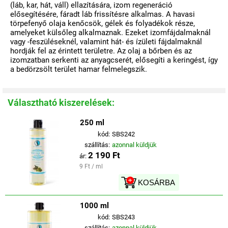
(láb, kar, hát, váll) ellazítására, izom regeneráció
elősegítésére, fáradt láb frissítésre alkalmas. A havasi
törpefenyő olaja kenőcsök, gélek és folyadékok része,
amelyeket külsőleg alkalmaznak. Ezeket izomfájdalmaknál
vagy -feszüléseknél, valamint hát- és ízületi fájdalmaknál
hordják fel az érintett területre. Az olaj a bőrben és az
izomzatban serkenti az anyagcserét, elősegíti a keringést, így
a bedörzsölt terület hamar felmelegszik.
Választható kiszerelések:
250 ml
kód:
SBS242
szállítás:
azonnal küldjük
2 190 Ft
ár:
9 Ft / ml
KOSÁRBA
1000 ml
kód:
SBS243
szállítás:
azonnal küldjük