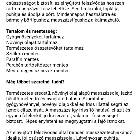
csúszósságot biztosít, az elnyújtott felszívódás hosszan
tartó masszázst tesz lehetővé. Segít relaxálni, táplálja,
puhítja és ápolja a bőrt. Mindennapos használatra és
bármely bőrtípushoz, masszázstípushoz alkalmazható.
Tartalom és mentesség:
Gyógynövényeket tartalmaz
Növényi olajat tartalmaz
Természetes összetevőket tartalmaz
Szilikon mentes
Paraffin mentes
Parabén tartósítószer mentes
Mesterséges színezék mentes
Még többet szeretnél tudni?
Természetes eredetű, növényi olaj alapú masszázsolaj lazító,
hűsítő-melegítő és nyugtató hatású. Számtalan
gyógynövénnyel, növényi olajokkal és friss illattal segíti az
izmok ellazulását. A masszázs így frissítő hatású, ellazít és
egyben felélénkít, jó közérzetet, valamint frissességet
biztosít. Képes enyhíteni és megnyugtatni a fájó izmokat.
Az elnyújtott felszívódás által minden masszázstechnikához
ideális, jól csúszó masszázsolaj. Látványosan puhítja,