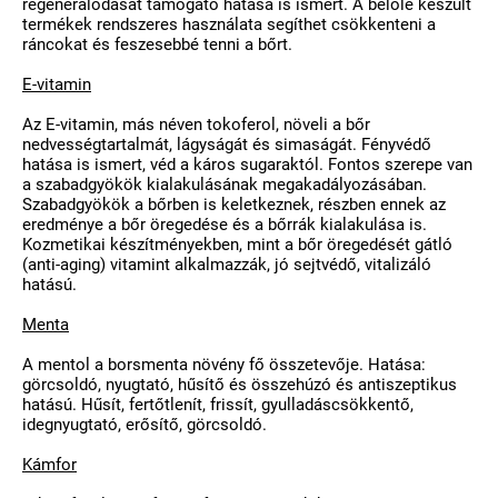
regenerálódását támogató hatása is ismert. A belőle készült
termékek rendszeres használata segíthet csökkenteni a
ráncokat és feszesebbé tenni a bőrt.
E-vitamin
Az E-vitamin, más néven tokoferol, növeli a bőr
nedvességtartalmát, lágyságát és simaságát. Fényvédő
hatása is ismert, véd a káros sugaraktól. Fontos szerepe van
a szabadgyökök kialakulásának megakadályozásában.
Szabadgyökök a bőrben is keletkeznek, részben ennek az
eredménye a bőr öregedése és a bőrrák kialakulása is.
Kozmetikai készítményekben, mint a bőr öregedését gátló
(anti-aging) vitamint alkalmazzák, jó sejtvédő, vitalizáló
hatású.
Menta
A mentol a borsmenta növény fő összetevője. Hatása:
görcsoldó, nyugtató, hűsítő és összehúzó és antiszeptikus
hatású. Hűsít, fertőtlenít, frissít, gyulladáscsökkentő,
idegnyugtató, erősítő, görcsoldó.
Kámfor