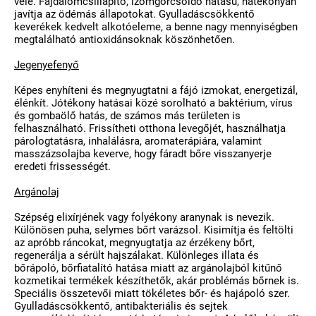
vele. Fájdalomcsillapító, izomgörcsoldó hatású, hatékonyan
javítja az ödémás állapotokat. Gyulladáscsökkentő
keverékek kedvelt alkotóeleme, a benne nagy mennyiségben
megtalálható antioxidánsoknak köszönhetően.
Jegenyefenyő
Képes enyhíteni és megnyugtatni a fájó izmokat, energetizál,
élénkít. Jótékony hatásai közé sorolható a baktérium, vírus
és gombaölő hatás, de számos más területen is
felhasználható. Frissítheti otthona levegőjét, használhatja
párologtatásra, inhalálásra, aromaterápiára, valamint
masszázsolajba keverve, hogy fáradt bőre visszanyerje
eredeti frissességét.
Argánolaj
Szépség elixírjének vagy folyékony aranynak is nevezik.
Különösen puha, selymes bőrt varázsol. Kisimítja és feltölti
az apróbb ráncokat, megnyugtatja az érzékeny bőrt,
regenerálja a sérült hajszálakat. Különleges illata és
bőrápoló, bőrfiatalító hatása miatt az argánolajból kitűnő
kozmetikai termékek készíthetők, akár problémás bőrnek is.
Speciális összetevői miatt tökéletes bőr- és hajápoló szer.
Gyulladáscsökkentő, antibakteriális és sejtek