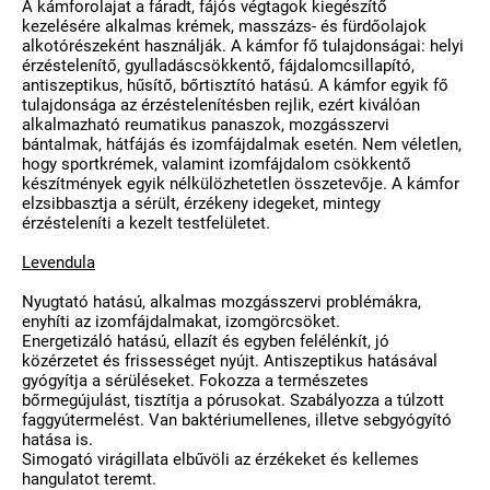
A kámforolajat a fáradt, fájós végtagok kiegészítő
kezelésére alkalmas krémek, masszázs- és fürdőolajok
alkotórészeként használják. A kámfor fő tulajdonságai: helyi
érzéstelenítő, gyulladáscsökkentő, fájdalomcsillapító,
antiszeptikus, hűsítő, bőrtisztító hatású. A kámfor egyik fő
tulajdonsága az érzéstelenítésben rejlik, ezért kiválóan
alkalmazható reumatikus panaszok, mozgásszervi
bántalmak, hátfájás és izomfájdalmak esetén. Nem véletlen,
hogy sportkrémek, valamint izomfájdalom csökkentő
készítmények egyik nélkülözhetetlen összetevője. A kámfor
elzsibbasztja a sérült, érzékeny idegeket, mintegy
érzésteleníti a kezelt testfelületet.
Levendula
Nyugtató hatású, alkalmas mozgásszervi problémákra,
enyhíti az izomfájdalmakat, izomgörcsöket.
Energetizáló hatású, ellazít és egyben felélénkít, jó
közérzetet és frissességet nyújt. Antiszeptikus hatásával
gyógyítja a sérüléseket. Fokozza a természetes
bőrmegújulást, tisztítja a pórusokat. Szabályozza a túlzott
faggyútermelést. Van baktériumellenes, illetve sebgyógyító
hatása is.
Simogató virágillata elbűvöli az érzékeket és kellemes
hangulatot teremt.