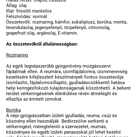
Hatás /érzet: olajos, csúszós
Állag: olaj
Illat: frissítő mentolos
Felszívódás: normál
Összetevők: rozmaring, kámfor, eukaliptusz, boróka, menta,
levendulaolaj, jegenyefenyő, törpefenyő, citromolaj,
grapefruit olaj, argánolaj, E-vitamin.
Az összetevőkről általánosságban:
Rozmaring
Az egyik legnépszerűbb gyógynövény mozgásszervi
fájdalmak ellen. A reumára, izomfájdalomra, izommerevség
kezelésére kifejlesztett készítmények fontos összetevője.
Izomlazító, fájdalomcsillapító, gyulladáscsökkentő hatása
helyi keringésfokozó tulajdonságainak köszönhető. A bekent
terület vérkeringésének élénkülése révén átmelegíti és
ellazítja az érintett izmokat.
Boróka
A népi gyógyászatban ízületi gyulladás, reuma, csúz és
köszvény ellen használják. Bedörzsölve serkenti a
vérkeringést, méregteleníti a szervezetet, reumás,
köszvényes és egyéb ízületi panaszokat jól lehet kezelni