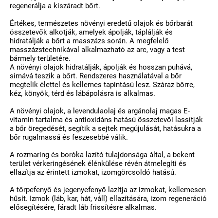
regenerálja a kiszáradt bőrt.
Értékes, természetes növényi eredetű olajok és bőrbarát
összetevők alkotják, amelyek ápolják, táplálják és
hidratálják a bőrt a masszázs során. A megfelelő
masszázstechnikával alkalmazható az arc, vagy a test
bármely területére.
A növényi olajok hidratálják, ápolják és hosszan puhává,
simává teszik a bőrt. Rendszeres használatával a bőr
megtelik élettel és kellemes tapintású lesz. Száraz bőrre,
kéz, könyök, térd és lábápolásra is alkalmas.
A növényi olajok, a levendulaolaj és argánolaj magas E-
vitamin tartalma és antioxidáns hatású összetevői lassítják
a bőr öregedését, segítik a sejtek megújulását, hatásukra a
bőr rugalmassá és feszesebbé válik.
A rozmaring és boróka lazító tulajdonsága által, a bekent
terület vérkeringésének élénkülése révén átmelegíti és
ellazítja az érintett izmokat, izomgörcsoldó hatású.
A törpefenyő és jegenyefenyő lazítja az izmokat, kellemesen
hűsít. Izmok (láb, kar, hát, váll) ellazítására, izom regeneráció
elősegítésére, fáradt láb frissítésre alkalmas.