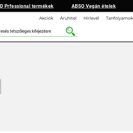
 Prfessional termékek
ABSO Vegán ételek
Akciók
Áruhitel
Hírlevél
Tanfolyamok