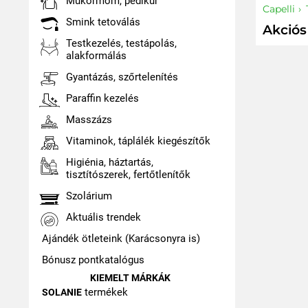
Műkörmöm, pedikűr
Capelli
Smink tetoválás
Akciós
Testkezelés, testápolás,
alakformálás
Gyantázás, szőrtelenítés
Paraffin kezelés
Masszázs
Vitaminok, táplálék kiegészítők
Higiénia, háztartás,
tisztítószerek, fertőtlenítők
Szolárium
Aktuális trendek
Ajándék ötleteink (Karácsonyra is)
Bónusz pontkatalógus
KIEMELT MÁRKÁK
termékek
SOLANIE