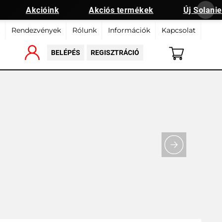
Akcióink
Akciós termékek
Új Solanie 
Rendezvények
Rólunk
Információk
Kapcsolat
BELÉPÉS
REGISZTRÁCIÓ