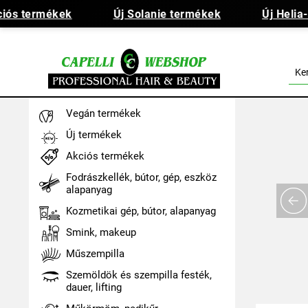
ós termékek
Új Solanie termékek
Új Helia-D
Vegán termékek
Új termékek
Akciós termékek
Fodrászkellék, bútor, gép, eszköz
alapanyag
Kozmetikai gép, bútor, alapanyag
Smink, makeup
Műszempilla
Szemöldök és szempilla festék,
dauer, lifting