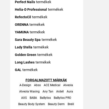
termékek
Perfect Nails
termékek
Helia-D Professional
termékek
RefectoCil
termékek
ORENNA
termékek
YAMUNA
termékek
Sara Beauty Spa
termékek
Lady Stella
termékek
Golden Green
termékek
Long Lashes
termékek
GAL
FORGALMAZOTT MÁRKÁK
A-Design
Abso
ACE Medical
Alveola
Alveola Waxing
Any Tan
Ardell
Aura
AXS
BABA
BaByliss
BaByliss PRO
Beauty Body System
Beauty Derm
Brelil