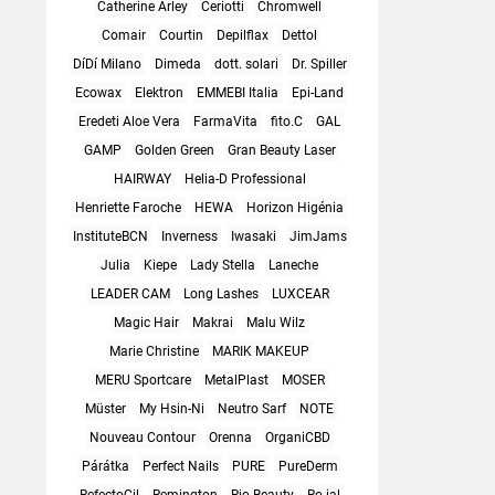
Catherine Arley
Ceriotti
Chromwell
Comair
Courtin
Depilflax
Dettol
DíDí Milano
Dimeda
dott. solari
Dr. Spiller
Ecowax
Elektron
EMMEBI Italia
Epi-Land
Eredeti Aloe Vera
FarmaVita
fito.C
GAL
GAMP
Golden Green
Gran Beauty Laser
HAIRWAY
Helia-D Professional
Henriette Faroche
HEWA
Horizon Higénia
InstituteBCN
Inverness
Iwasaki
JimJams
Julia
Kiepe
Lady Stella
Laneche
LEADER CAM
Long Lashes
LUXCEAR
Magic Hair
Makrai
Malu Wilz
Marie Christine
MARIK MAKEUP
MERU Sportcare
MetalPlast
MOSER
Müster
My Hsin-Ni
Neutro Sarf
NOTE
Nouveau Contour
Orenna
OrganiCBD
Párátka
Perfect Nails
PURE
PureDerm