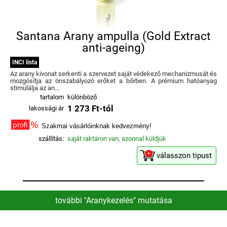
Santana Arany ampulla (Gold Extract
anti-ageing)
INCI lista
Az arany kivonat serkenti a szervezet saját védekező mechanizmusát és
mozgósítja az önszabályozó erőket a bőrben. A prémium hatóanyag
stimulálja az an...
tartalom
különböző
1 273 Ft-tól
lakossági ár
Szakmai vásárlóinknak kedvezmény!
szállítás:
saját raktáron van, azonnal küldjük
válasszon tipust
további "Aranykezelés" mutatása