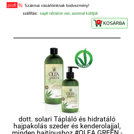
Szakmai vásárlóinknak kedvezmény!
szállítás:
saját raktáron van, azonnal küldjük
KOSÁRBA
dott. solari Tápláló és hidratáló
hajpakolás szeder és kenderolajjal,
minden hajtípushoz #OLEA GREEN -