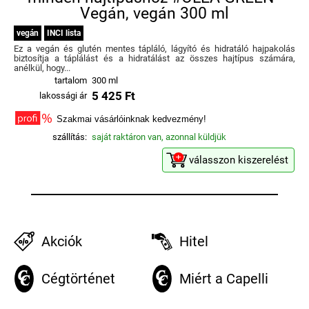
Vegán, vegán 300 ml
vegán
INCI lista
Ez a vegán és glutén mentes tápláló, lágyító és hidratáló hajpakolás
biztosítja a táplálást és a hidratálást az összes hajtípus számára,
anélkül, hogy...
tartalom
300 ml
5 425 Ft
lakossági ár
Szakmai vásárlóinknak kedvezmény!
szállítás:
saját raktáron van, azonnal küldjük
válasszon kiszerelést
Akciók
Hitel
Cégtörténet
Miért a Capelli