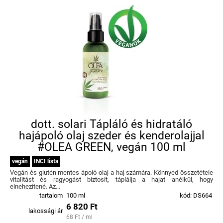
dott. solari Tápláló és hidratáló
hajápoló olaj szeder és kenderolajjal
#OLEA GREEN, vegán 100 ml
vegán
INCI lista
Vegán és glutén mentes ápoló olaj a haj számára. Könnyed összetétele
vitalitást és ragyogást biztosít, táplálja a hajat anélkül, hogy
elnehezítené. Az...
tartalom
100 ml
kód: DS664
6 820 Ft
lakossági ár
68 Ft / ml