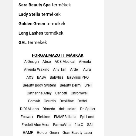
termékek
Sara Beauty Spa
termékek
Lady Stella
termékek
Golden Green
termékek
Long Lashes
termékek
GAL
FORGALMAZOTT MÁRKÁK
A-Design
Abso
ACE Medical
Alveola
Alveola Waxing
Any Tan
Ardell
Aura
AXS
BABA
BaByliss
BaByliss PRO
Beauty Body System
Beauty Derm
Brelil
Catherine Arley
Ceriotti
Chromwell
Comair
Courtin
Depilflax
Dettol
DíDí Milano
Dimeda
dott. solari
Dr. Spiller
Ecowax
Elektron
EMMEBI Italia
Epi-Land
Eredeti Aloe Vera
FarmaVita
fito.C
GAL
GAMP
Golden Green
Gran Beauty Laser