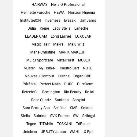
HAIRWAY
Helia-D Professional
Henriette Faroche
HEWA
Horizon Higénia
InstituteBCN
Inverness
Iwasaki
JimJams
Julia
Kiepe
Lady Stella
Laneche
LEADER CAM
Long Lashes
LUXCEAR
Magic Hair
Makrai
Malu Wilz
Marie Christine
MARIK MAKEUP
MERU Sportcare
MetalPlast
MOSER
Müster
My Hsin-Ni
Neutro Sarf
NOTE
Nouveau Contour
Orenna
OrganiCBD
Párátka
Perfect Nails
PURE
PureDerm
RefectoCil
Remington
Rio Beauty
Ro.ial
Rose Quartz
Santana
Sanytol
Sara Beauty Spa
Schülke
SMB
Solanie
Stella
Subrina
SVK France
SW
Szilágyi
Tegee
TITANIA
TOSKANI
TriPollar
Uniclean
UPBUTY Japan
WAHL
X-Epil