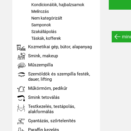
Kondícionálók, hajbalzsamok
Melírozás
Nem kategórizált
Samponok
Szakállápolás
mind
Táskák, kofferek
Kozmetikai gép, bútor, alapanyag
Smink, makeup
Műszempilla
Szemöldök és szempilla festék,
dauer, lifting
Műkörmöm, pedikűr
Smink tetoválás
Testkezelés, testápolás,
alakformálás
Gyantázás, szőrtelenítés
Paraffin kezelés