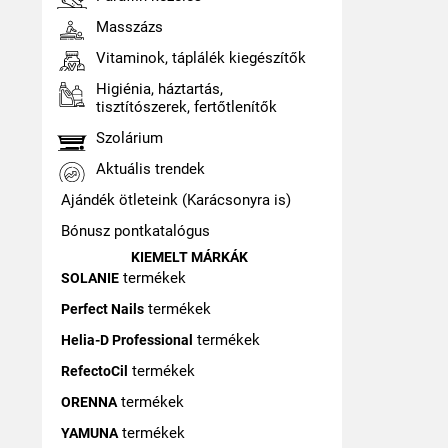
Masszázs
Vitaminok, táplálék kiegészítők
Higiénia, háztartás,
tisztítószerek, fertőtlenítők
Szolárium
Aktuális trendek
Ajándék ötleteink (Karácsonyra is)
Bónusz pontkatalógus
KIEMELT MÁRKÁK
termékek
SOLANIE
termékek
Perfect Nails
termékek
Helia-D Professional
termékek
RefectoCil
termékek
ORENNA
termékek
YAMUNA