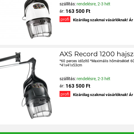
szállítás:
rendelésre, 2-3 hét
163 500 Ft
ár:
Kizárólag szakmai vásárlóknak! Ár
AXS Record 1200 hajszá
*60 perces időzítő *Maximális hőmérséklet 60
*41x41x53cm
szállítás:
rendelésre, 2-3 hét
163 500 Ft
ár:
Kizárólag szakmai vásárlóknak! Ár