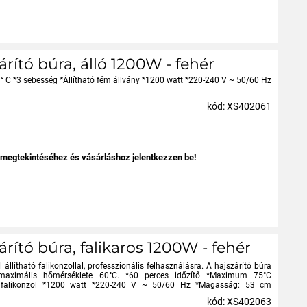
rító búra, álló 1200W - fehér
 ° C *3 sebesség *Állítható fém állvány *1200 watt *220-240 V ~ 50/60 Hz
kód: XS402061
 megtekintéséhez és vásárláshoz jelentkezzen be!
rító búra, falikaros 1200W - fehér
 állítható falikonzollal, professzionális felhasználásra. A hajszárító búra
a maximális hőmérséklete 60°C. *60 perces időzítő *Maximum 75°C
tó falikonzol *1200 watt *220-240 V ~ 50/60 Hz *Magasság: 53 cm
kód: XS402063