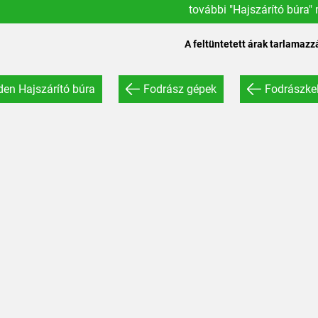
további "Hajszárító búra"
A feltüntetett árak tarlamazz
en Hajszárító búra
Fodrász gépek
Fodrászkel