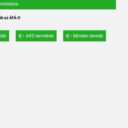
 mutatása
ák az ÁFÁ-t!
lék
AXS termékek
Minden termék