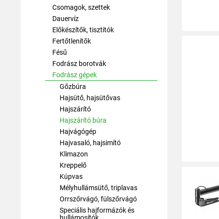
Csomagok, szettek
Dauervíz
Előkészítők, tisztítók
Fertőtlenítők
Fésű
Fodrász borotvák
Fodrász gépek
Gőzbúra
Hajsütő, hajsütővas
Hajszárító
Hajszárító búra
Hajvágógép
Hajvasaló, hajsimító
Klimazon
Kreppelő
Kúpvas
Mélyhullámsütő, triplavas
Orrszőrvágó, fülszőrvágó
Speciális hajformázók és
hullámosítók