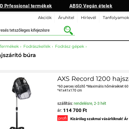
Prfessional termékek
ABSO Vegán ételek
Akciók
Áruhitel
Hírlevél
Tanfolyamok
Termékek
Fodrászkellék
Fodrász gépek
jszárító búra
AXS Record 1200 hajszá
*60 perces időzítő *Maximális hőmérséklet 60
*41x41x170 cm
szállítás:
rendelésre, 2-3 hét
114 700 Ft
ár:
Kizárólag szakmai vásárlóknak! Ár