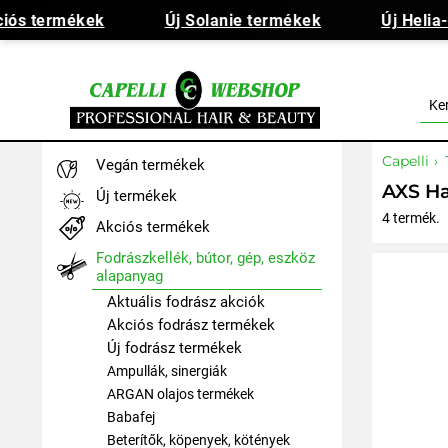
s termékek
Új Solanie termékek
Új Helia-D 
Capelli
Vegán termékek
AXS Ha
Új termékek
4 termék.
Akciós termékek
Fodrászkellék, bútor, gép, eszköz
alapanyag
Aktuális fodrász akciók
Akciós fodrász termékek
Új fodrász termékek
Ampullák, sinergiák
ARGAN olajos termékek
Babafej
Beterítők, köpenyek, kötények