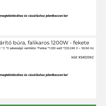
 megtekintéséhez és vásárláshoz jelentkezzen be!
rító búra, falikaros 1200W - fekete
 ° C *3 sebességű ventilátor *Falikar *1200 watt *220-240 V ~ 50/60 Hz
kód: XS402062
 megtekintéséhez és vásárláshoz jelentkezzen be!