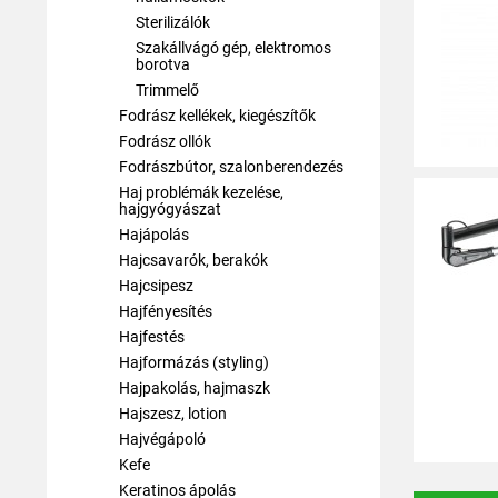
Sterilizálók
Szakállvágó gép, elektromos
borotva
Trimmelő
Fodrász kellékek, kiegészítők
Fodrász ollók
Fodrászbútor, szalonberendezés
Haj problémák kezelése,
hajgyógyászat
Hajápolás
Hajcsavarók, berakók
Hajcsipesz
Hajfényesítés
Hajfestés
Hajformázás (styling)
Hajpakolás, hajmaszk
Hajszesz, lotion
Hajvégápoló
Kefe
Keratinos ápolás