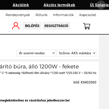
Akcióink
Akciós termékek
Új Solanie t
Rendezvények
Rólunk
Információk
Kapcsolat
BELÉPÉS
REGISZTRÁCIÓ
rító búra, álló 1200W - fekete
 ° C *3 sebesség *Állítható fém állvány *1200 watt *220-240 V ~ 50/60 Hz
kód: XS402060
 megtekintéséhez és vásárláshoz jelentkezzen be!