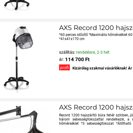
AXS Record 1200 hajszá
*60 perces időzítő *Maximális hőmérséklet 60
*41x41x170 cm
szállítás:
rendelésre, 2-3 hét
114 700 Ft
ár:
Kizárólag szakmai vásárlóknak! Ár
AXS Record 1200 hajszá
Record 1200 hajszárító búra fehér színben, jól
három sebességfokozattal rendelkezik, 
hőmérséklet *3 sebességfokozat *Állítha
*Szélesség: ...