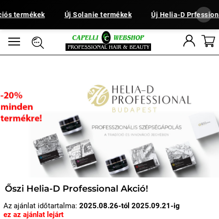
iós termékek
Új Solanie termékek
Új Helia-D Prfession
Őszi Helia-D Professional Akció!
Az ajánlat időtartalma:
2025.08.26-tól 2025.09.21-ig
ez az ajánlat lejárt